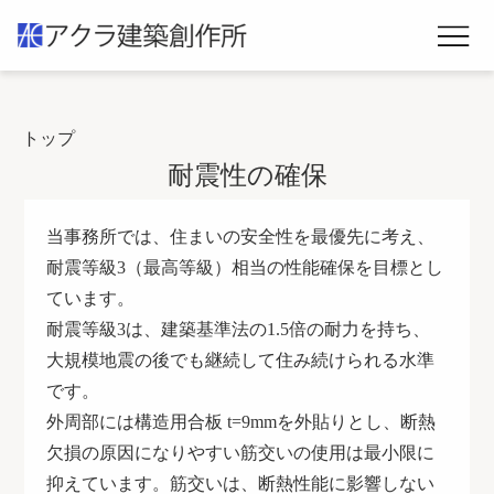
トップ
耐震性の確保
当事務所では、住まいの安全性を最優先に考え、
耐震等級
3
（最高等級）相当の性能確保を目標とし
ています。
耐震等級
3
は、建築基準法の
1.5
倍の耐力を持ち、
大規模地震の後でも継続して住み続けられる水準
です。
外周部には構造用合板
t=9mm
を外貼りとし、断熱
欠損の原因になりやすい筋交いの使用は最小限に
抑えています。筋交いは、断熱性能に影響しない